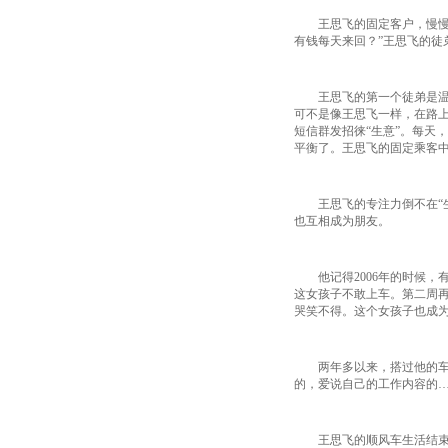
员加入，必须提供会员号）
王思飞的固定客户，慢慢地
有钱每天来回？”王思飞的徒
王思飞的第一个徒弟是温州
可不是像王思飞一样，在路
短信群发招徕“生意”。每天
平衡了。王思飞的固定乘客
王思飞的专注力倒不在“生
也互相成为朋友。
他记得2006年的时候，
这女孩子不敢上车。第二周再
哭笑不得。这个女孩子也成
两年多以来，搭过他的车的
的，爱说自己的工作内容的
王思飞的顺风车生活结束于