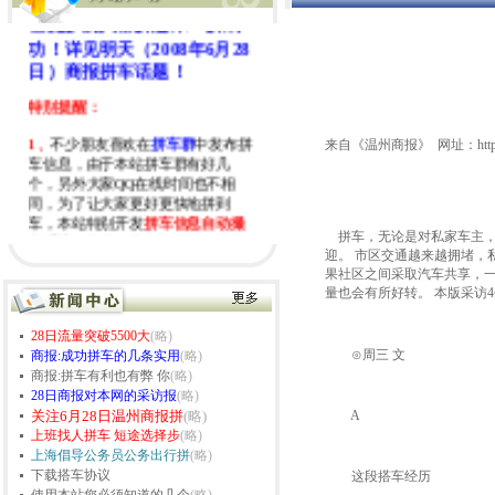
让更多的人都拼起来！拼成
功！详见明天（2008年6月28
日）商报拼车话题！
特别提醒：
1、
不少朋友喜欢在
拼车群
中发布拼
来自《温州商报》 网址：
htt
车信息，由于本站拼车群有好几
个，另外大家QQ在线时间也不相
同，为了让大家更好更快地拼到
车，本站特别开发
拼车信息自动撮
合系统
，您发布了之后系统会把您
拼车，无论是对私家车主，
快速列出有相同路线的拼车信息，
迎。 市区交通越来越拥堵，
请拼车朋友务必在网站上发布拼车
果社区之间采取汽车共享，
量也会有所好转。 本版采访
信息，另外,如果别人在你的拼车信
息后报名的话我们系统会自动发邮
件给您邮箱。
28日流量突破5500大
(略)
⊙周三 文
商报:成功拼车的几条实用
(略)
2、
注册会员时请务必详细填写您的
商报:拼车有利也有弊 你
(略)
详细联系方式，方便拼友联系！
28日商报对本网的采访报
(略)
关注6月28日温州商报拼
(略)
A
油价又涨了，出租车价也涨了，全
上班找人拼车 短途选择步
(略)
社会都在关注油价上涨，所有媒体
上海倡导公务员公务出行拼
(略)
都聚焦群众声音，大家都在想这样
下载搭车协议
这段搭车经历
下去，有车的怎么样节约油价，没