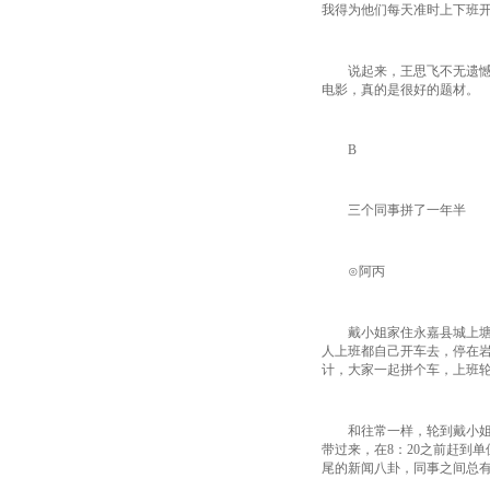
我得为他们每天准时上下班开
说起来，王思飞不无遗憾，
电影，真的是很好的题材。
B
三个同事拼了一年半
⊙阿丙
戴小姐家住永嘉县城上塘镇
人上班都自己开车去，停在
计，大家一起拼个车，上班
和往常一样，轮到戴小姐开
带过来，在8：20之前赶到
尾的新闻八卦，同事之间总