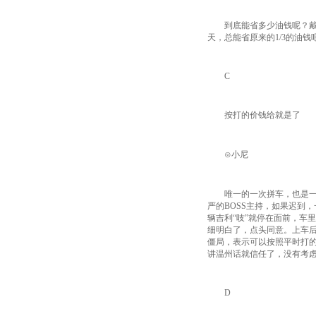
到底能省多少油钱呢？戴小
天，总能省原来的1/3的油
C
按打的价钱给就是了
⊙小尼
唯一的一次拼车，也是一次
严的BOSS主持，如果迟到
辆吉利“吱”就停在面前，车
细明白了，点头同意。上车
僵局，表示可以按照平时打的
讲温州话就信任了，没有考
D