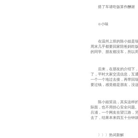
搭了车请吃饭算作酬谢
⊙小味
在温州上班的陈小姐是瑞安
周末几乎都要回家陪爸妈吃
的同学、朋友都没车，所以
后来，在朋友的介绍下，她
了，平时大家交流信息，互通
一个一个地过去接，再带回
要过钱，感觉都是朋友，没
陈小姐笑说，其实这样的“
际面，也不用担心安全问题
吕浦，一个网友在望江路，
去了，结果本来四五十分钟
〉〉〉热词新解