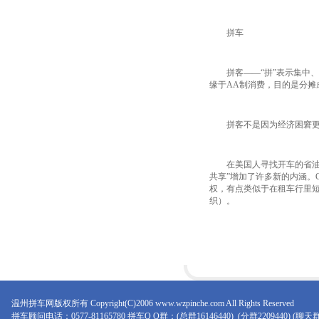
拼车
拼客——“拼”表示集中、
缘于AA制消费，目的是分摊
拼客不是因为经济困窘更不
在美国人寻找开车的省油和
共享”增加了许多新的内涵。C
权，有点类似于在租车行里短时
织）。
温州拼车网版权所有 Copyright(C)2006 www.wzpinche.com All Rights Reserved
拼车顾问电话：0577-81165780 拼车Q Q群：(总群16146440) (分群2209440) (聊天