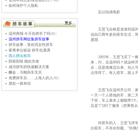
使用本站您必须知道的几个
(略)
车的也在观望该不该买车！我们提
如何保护个人隐私
议动员大家去：——
拼车
！
足以拍成电影
什么是拼车?
起始地和目的地相同或
相近或顺路的情况下，几位乘客一
起搭车上路。
王思飞自称是龙港到温州的
温州商报:今天你拼车了吗
(略)
说自己两年多的搭车生活，
温州拼车网
是我市首家业拼车网
温州拼车网征集拼车故事
愿望。
站，免费提供上下班拼车、长途拼
拼车故事：喜欢找女性拼车
车、游游拼车等各种拼车服务，您
家离单位较远 拼车也潇洒
只需注册成为我们的会员便可享受
四人拼出租车
2005年，王思飞买了一
一切服务！
阴差阳错 顾此失彼
来，问，去温州吗？就这样
成功拼车的快速解决方案
步，还是很难迈出来。别人可
本网站开发了一套非常先进的自动
酬金，与顺风车无关
点痒痒了。有人搭车，路上
拼车功能,您发布了之后系统会把您
免费拼车后……上海人的人
(略)
快速列出有相同路线的拼车信息，
朋友一路有你
另外,如果别人在你的拼车信息后报
王思飞在温州开公司，家住
名的话我们系统会自动发邮件给您
一天一个人搭他的车，第二
邮箱。
下班，车上基本上都能带5个
且是“门对门”服务（把乘客
为了方便别人与您联系，我们建议
您注册信息时一定要填写E-MAIL、
QQ或电话，您的联系方式只有与您
对搭车的人，王思飞停车之
相同线路的朋友才能看到！
出租车，不存在拒载。”但偶
本站网址：
www.Wzpinche.com
QQ群：
16146440、2209440（限会