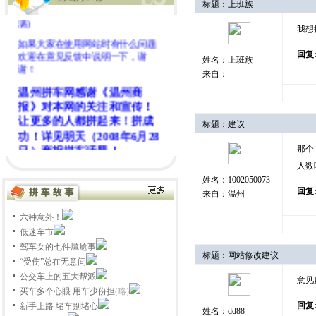
标题：上班族
群16146440 满) (分群12209440
满)
我想
如果大家在使用网站时有什么问题
欢迎在意见反馈中说明一下，谢
回复
姓名：上班族
谢！
来自：
温州拼车网感谢《温州商
报》对本网的关注和宣传！
让更多的人都拼起来！拼成
标题：建议
功！详见明天（2008年6月28
日）商报拼车话题！
那个
人数
特别提醒：
姓名：1002050073
回复
1、
不少朋友喜欢在
拼车群
中发布拼
来自：温州
车信息，由于本站拼车群有好几
六种意外！
个，另外大家QQ在线时间也不相
同，为了让大家更好更快地拼到
低迷车市
车，本站特别开发
拼车信息自动撮
驾车女的七件尴尬事
标题：网站修改建议
合系统
，您发布了之后系统会把您
“受伤”总在无意间
快速列出有相同路线的拼车信息，
公交车上的五大帮派
意见
请拼车朋友务必在网站上发布拼车
买车多个心眼 用车少份担
(略)
信息，另外,如果别人在你的拼车信
回复
新手上路 堵车别堵心
息后报名的话我们系统会自动发邮
姓名：dd88