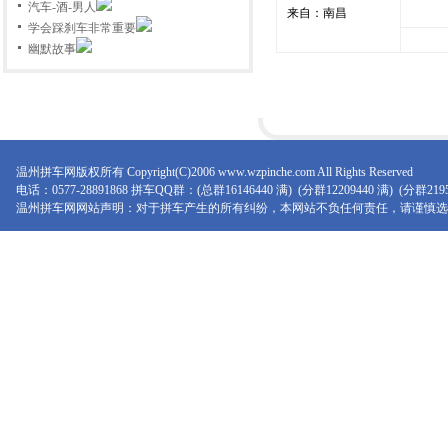
件给您邮箱。
汽车-酒-男人
来自：南昌
学会踩刹车非常重要
2、
注册会员时请务必详细填写您的
幽默故事
详细联系方式，方便拼友联系！
油价又涨了，出租车价也涨了，全
社会都在关注油价上涨，所有媒体
都聚焦群众声音，大家都在想这样
下去，有车的怎么样节约油价，没
车的也在观望该不该买车！我们提
温州
拼车
网版权所有 Copyright(C)2006
www.wzpinche.com
All Rights Reserved
议动员大家去：——
拼车
！
电话：0577-28891868 拼车QQ群：(总群16146440 满) (分群12209440 满) (分群2
温州拼车网
网站声明：对于
拼车
产生的所有纠纷，本网站不负任何责任，请谨慎选
什么是拼车?
起始地和目的地相同或
相近或顺路的情况下，几位乘客一
起搭车上路。
温州拼车网
是我市首家业拼车网
站，免费提供上下班拼车、长途拼
车、游游拼车等各种拼车服务，您
只需注册成为我们的会员便可享受
一切服务！
本网站开发了一套非常先进的自动
拼车功能,您发布了之后系统会把您
快速列出有相同路线的拼车信息，
另外,如果别人在你的拼车信息后报