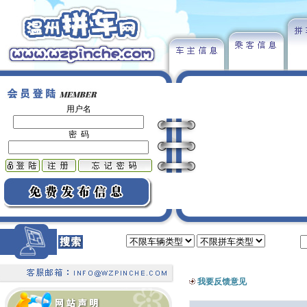
用户名
密 码
类型：
出发地：
我要反馈意见
本站拼车QQ群请加21952985，(总